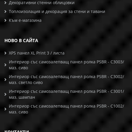
Декоративни стенни облицовки
Топлоизолация и декорация за стени и тавани
Към е-магазина
НОВО В САЙТА
XPS панел XL Print 3 / листа
Интериор със самозалепващ панел ролка PSBR - C3003/
маз. сиво
Интериор със самозалепващ панел ролка PSBR - C3002/
маз. светло сиво
Интериор със самозалепващ панел ролка PSBR - C3001/
маз. шампан
Интериор със самозалепващ панел ролка PSBR - C1002/
маз. сиво