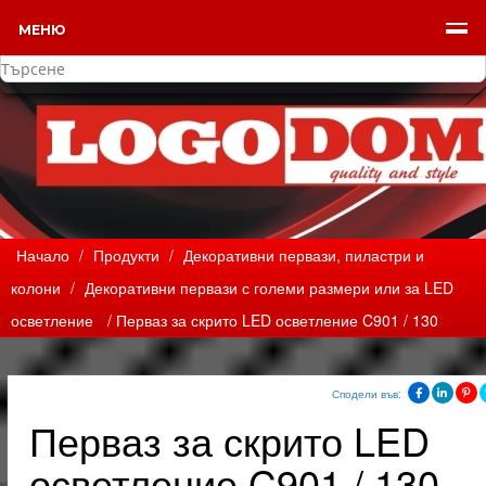
МЕНЮ
Начало
/
Продукти
/
Декоративни первази, пиластри и
колони
/
Декоративни первази с големи размери или за LED
осветление
/ Перваз за скрито LED осветление C901 / 130
Сподели във:
Перваз за скрито LED
осветление C901 / 130