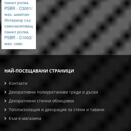
панел ролка
PSBR - C3001/
маз. шампан
Интериор със
самозалепващ
панел ролка
PSBR - C1002/
маз. сиво
НАЙ-ПОСЕЩАВАНИ СТРАНИЦИ
Контакти
Декоративни полиуретанови греди и дъски
Декоративни стенни облицовки
Топлоизолация и декорация за стени и тавани
Към е-магазина