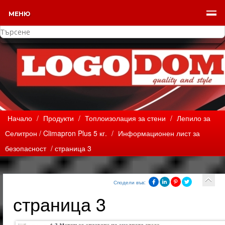
МЕНЮ
Начало
/
Продукти
/
Топлоизолация за стени
/
Лепило за
Селитрон / Climapron Plus 5 кг.
/
Информационен лист за
безопасност
/ страница 3
Сподели във:
страница 3