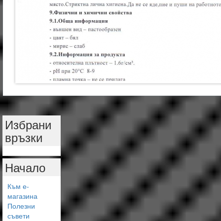
Избрани
връзки
Начало
Към е-
магазина
Полезни
съвети