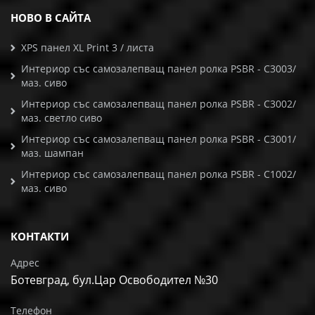
НОВО В САЙТА
XPS панел XL Print 3 / листа
Интериор със самозалепващ панел ролка PSBR - C3003/
маз. сиво
Интериор със самозалепващ панел ролка PSBR - C3002/
маз. светло сиво
Интериор със самозалепващ панел ролка PSBR - C3001/
маз. шампан
Интериор със самозалепващ панел ролка PSBR - C1002/
маз. сиво
КОНТАКТИ
Адрес
Ботевград, бул.Цар Освободител №30
Телефон