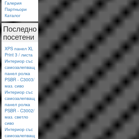
Галерия
Партньори
Каталог
Последно
посетени
XPS панел XL
Print 3 / листа
Интериор със
самозалепващ
панел ролка
PSBR - C3003/
маз. сиво
Интериор със
самозалепващ
панел ролка
PSBR - C3002/
маз. светло
сиво
Интериор със
самозалепващ