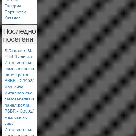
Галерия
Партньори
Каталог
Последно
посетени
XPS панел XL
Print 3 / листа
Интериор със
самозалепващ
панел ролка
PSBR - C3003/
маз. сиво
Интериор със
самозалепващ
панел ролка
PSBR - C3002/
маз. светло
сиво
Интериор със
самозалепващ