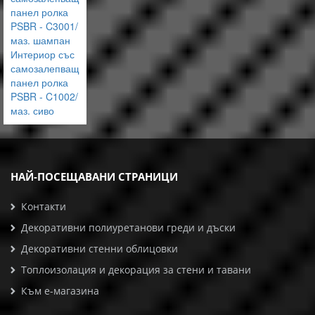
панел ролка
PSBR - C3001/
маз. шампан
Интериор със
самозалепващ
панел ролка
PSBR - C1002/
маз. сиво
НАЙ-ПОСЕЩАВАНИ СТРАНИЦИ
Контакти
Декоративни полиуретанови греди и дъски
Декоративни стенни облицовки
Топлоизолация и декорация за стени и тавани
Към е-магазина