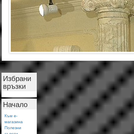
Избрани
връзки
Начало
Към е-
магазина
Полезни
съвети