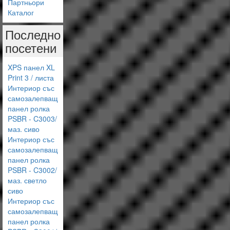
Партньори
Каталог
Последно
посетени
XPS панел XL
Print 3 / листа
Интериор със
самозалепващ
панел ролка
PSBR - C3003/
маз. сиво
Интериор със
самозалепващ
панел ролка
PSBR - C3002/
маз. светло
сиво
Интериор със
самозалепващ
панел ролка