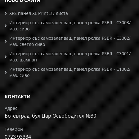
НОВО В САЙТА
XPS панел XL Print 3 / листа
Интериор със самозалепващ панел ролка PSBR - C3003/
маз. сиво
Интериор със самозалепващ панел ролка PSBR - C3002/
маз. светло сиво
Интериор със самозалепващ панел ролка PSBR - C3001/
маз. шампан
Интериор със самозалепващ панел ролка PSBR - C1002/
маз. сиво
КОНТАКТИ
Адрес
Ботевград, бул.Цар Освободител №30
Телефон
0723 93334