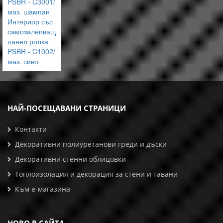
PSBR - C3001/
маз. шампан
Интериор със
самозалепващ
панел ролка
PSBR - C1002/
маз. сиво
НАЙ-ПОСЕЩАВАНИ СТРАНИЦИ
Контакти
Декоративни полиуретанови греди и дъски
Декоративни стенни облицовки
Топлоизолация и декорация за стени и тавани
Към е-магазина