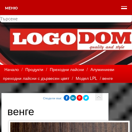
МЕНЮ
Начало
/
Продукти
/
Преходни лайсни
/
Алуминиеви
преходни лайсни с дървесен цвят
/
Модел LPL
/ венге
Сподели във:
венге