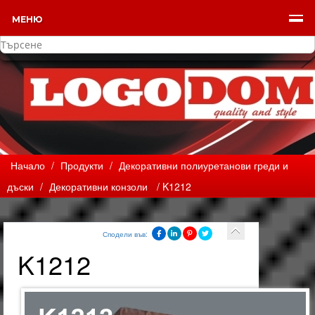
МЕНЮ
Начало
/
Продукти
/
Декоративни полиуретанови греди и
дъски
/
Декоративни конзоли
/ K1212
Сподели във:
K1212