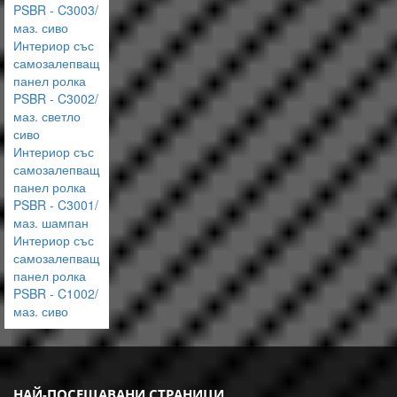
PSBR - C3003/
маз. сиво
Интериор със
самозалепващ
панел ролка
PSBR - C3002/
маз. светло
сиво
Интериор със
самозалепващ
панел ролка
PSBR - C3001/
маз. шампан
Интериор със
самозалепващ
панел ролка
PSBR - C1002/
маз. сиво
НАЙ-ПОСЕЩАВАНИ СТРАНИЦИ