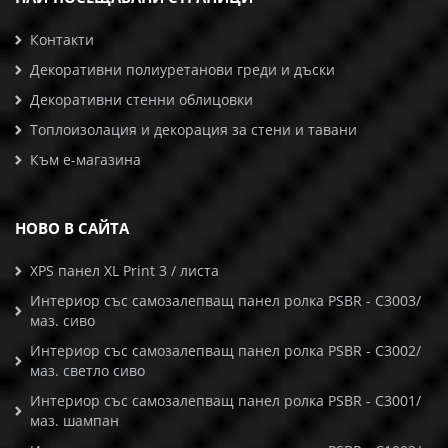
Контакти
Декоративни полиуретанови греди и дъски
Декоративни стенни облицовки
Топлоизолация и декорация за стени и тавани
Към е-магазина
НОВО В САЙТА
XPS панел XL Print 3 / листа
Интериор със самозалепващ панел ролка PSBR - C3003/
маз. сиво
Интериор със самозалепващ панел ролка PSBR - C3002/
маз. светло сиво
Интериор със самозалепващ панел ролка PSBR - C3001/
маз. шампан