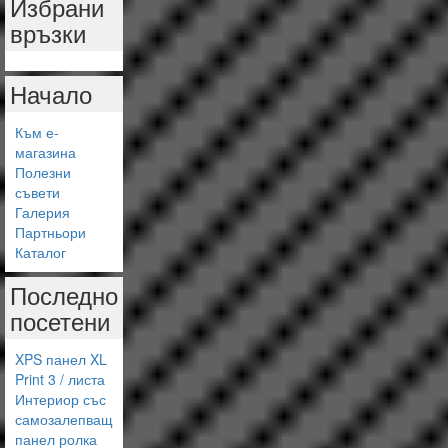
Избрани
връзки
Начало
Към е-
магазина
Полезни
съвети
Галерия
Партньори
Каталог
Последно
посетени
XPS панел XL
Print 3 / листа
Интериор със
самозалепващ
панел ролка