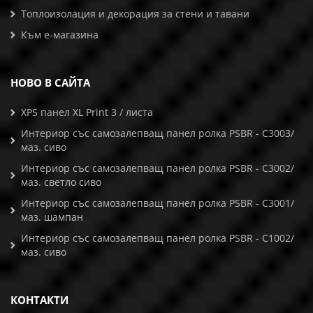
Топлоизолация и декорация за стени и тавани
Към е-магазина
НОВО В САЙТА
XPS панел XL Print 3 / листа
Интериор със самозалепващ панел ролка PSBR - C3003/
маз. сиво
Интериор със самозалепващ панел ролка PSBR - C3002/
маз. светло сиво
Интериор със самозалепващ панел ролка PSBR - C3001/
маз. шампан
Интериор със самозалепващ панел ролка PSBR - C1002/
маз. сиво
КОНТАКТИ