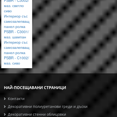
PSBR - C3002/
маз. светло
сиво
Интериор със
самозалепващ
панел ролка
PSBR - C3001/
маз. шампан
Интериор със
самозалепващ
панел ролка
PSBR - C1002/
маз. сиво
НАЙ-ПОСЕЩАВАНИ СТРАНИЦИ
Контакти
Декоративни полиуретанови греди и дъски
Декоративни стенни облицовки