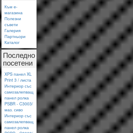
Към е-
магазина
Полезни
съвети
Галерия
Партньори
Каталог
Последно
посетени
XPS панел XL
Print 3 / листа
Интериор със
самозалепващ
панел ролка
PSBR - C3003/
маз. сиво
Интериор със
самозалепващ
панел ролка