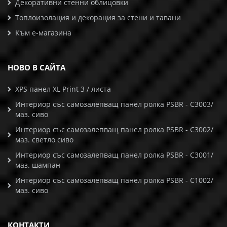
Декоративни стенни облицовки
Топлоизолация и декорация за стени и тавани
Към е-магазина
НОВО В САЙТА
XPS панел XL Print 3 / листа
Интериор със самозалепващ панел ролка PSBR - C3003/
маз. сиво
Интериор със самозалепващ панел ролка PSBR - C3002/
маз. светло сиво
Интериор със самозалепващ панел ролка PSBR - C3001/
маз. шампан
Интериор със самозалепващ панел ролка PSBR - C1002/
маз. сиво
КОНТАКТИ