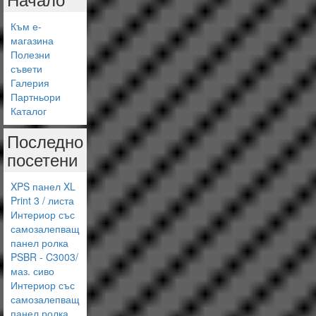
Към е-
магазина
Полезни
съвети
Галерия
Партньори
Каталог
Последно
посетени
XPS панел XL
Print 3 / листа
Интериор със
самозалепващ
панел ролка
PSBR - C3003/
маз. сиво
Интериор със
самозалепващ
панел ролка