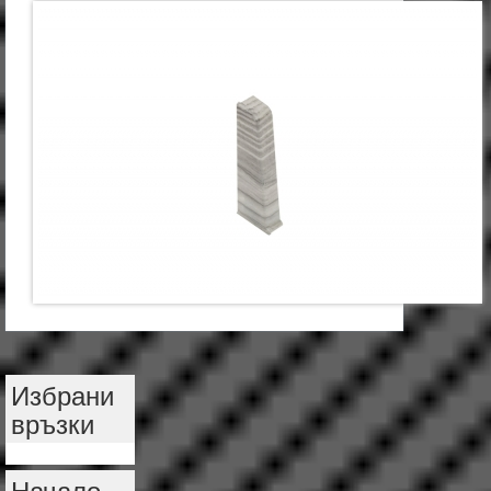
Избрани
връзки
Начало