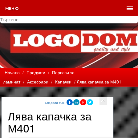
МЕНЮ
Начало
/
Продукти
/
Первази за
ламинат
/
Аксесоари
/
Капачки
/ Лява капачка за М401
Сподели във:
Лява капачка за
М401