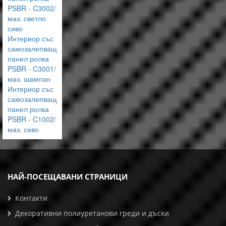
PSBR - C3002/
маз. светло
сиво
Интериор със
самозалепващ
панел ролка
PSBR - C3001/
маз. шампан
Интериор със
самозалепващ
панел ролка
PSBR - C1002/
маз. сиво
НАЙ-ПОСЕЩАВАНИ СТРАНИЦИ
Контакти
Декоративни полиуретанови греди и дъски