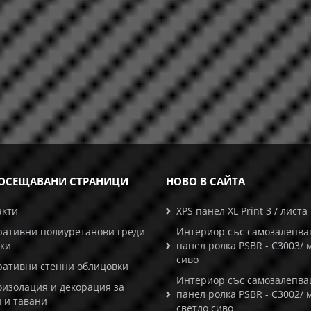
ОСЕЩАВАНИ СТРАНИЦИ
НОВО В САЙТА
акти
XPS панел XL Print 3 / листа
ративни полиуретанови греди
Интериор със самозалепв
ски
панел ролка PSBR - C3003/ 
сиво
ративни стенни облицовки
Интериор със самозалепв
оизолация и декорация за
панел ролка PSBR - C3002/ 
 и тавани
светло сиво