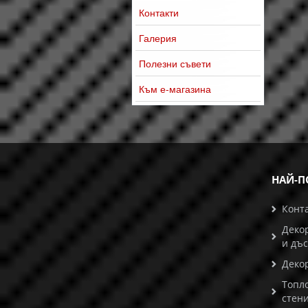
Контакти
Галерия
Полезни съвети
Към е-магазина
НАЙ-П
Конт
Деко
и дъ
Деко
Топл
стени