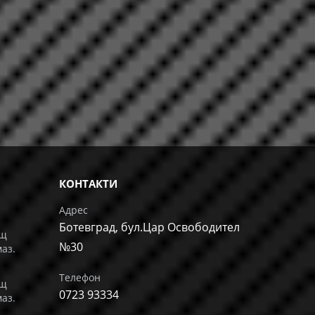
КОНТАКТИ
Адрес
Ботевград, бул.Цар Освободител
ащ
№30
маз.
Телефон
ащ
0723 93334
маз.