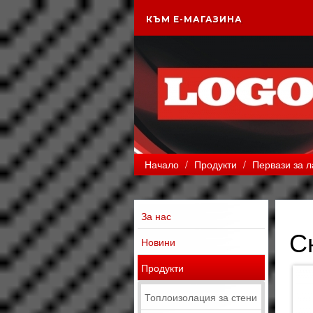
КЪМ Е-МАГАЗИНА
Начало
/
Продукти
/
Первази за 
За нас
С
Новини
Продукти
Топлоизолация за стени