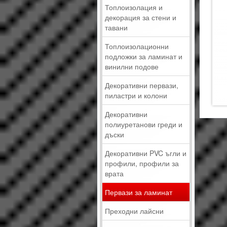
Топлоизолация и
декорация за стени и
тавани
Топлоизолационни
подложки за ламинат и
винилни подове
Декоративни первази,
пиластри и колони
Декоративни
полиуретанови греди и
дъски
Декоративни PVC ъгли и
профили, профили за
врата
Первази за ламинат
Преходни лайсни