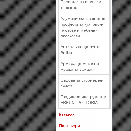
Профили за фаянс и
теракота
Алуминиеви и защитни
профили за кухненски
плотове и мебелни
плоскости
Антиплъзгаща лента
Artflex
Армиращи метални
мрежи за замазки
Съдове за строителни
смеси
Градински инструменти
FREUND VICTORIA
Каталог
Партньори