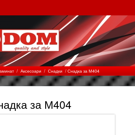
ламинат
/
Аксесоари
/
Снадки
/ Снадка за М404
надка за М404