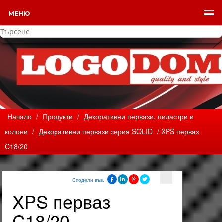
МЕНЮ
Начало
/
Продукти
/
Декоративни первази, пиластри и
колони
/
Декоративни первази серия SOLID
/ XPS перваз
C18/20
Сподели във:
XPS перваз
C18/20