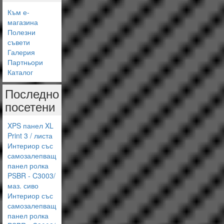
Към е-
магазина
Полезни
съвети
Галерия
Партньори
Каталог
Последно
посетени
XPS панел XL
Print 3 / листа
Интериор със
самозалепващ
панел ролка
PSBR - C3003/
маз. сиво
Интериор със
самозалепващ
панел ролка