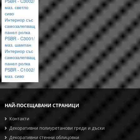
PSBR - C3002/
маз. светло
сиво
Интериор със
самозалепващ
панел ролка
PSBR - C3001/
маз. шампан
Интериор със
самозалепващ
панел ролка
PSBR - C1002/
маз. сиво
НАЙ-ПОСЕЩАВАНИ СТРАНИЦИ
Контакти
Декоративни полиуретанови греди и дъски
Декоративни стенни облицовки