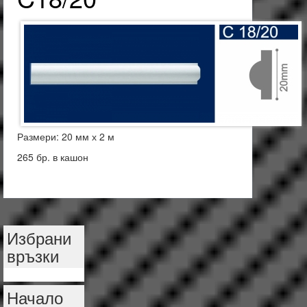
Размери: 20 мм х 2 м
265 бр. в кашон
Избрани
връзки
Начало