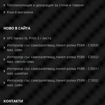
Топлоизолация и декорация за стени и тавани
Към е-магазина
НОВО В САЙТА
XPS панел XL Print 3 / листа
Интериор със самозалепващ панел ролка PSBR - C3003/
маз. сиво
Интериор със самозалепващ панел ролка PSBR - C3002/
маз. светло сиво
Интериор със самозалепващ панел ролка PSBR - C3001/
маз. шампан
Интериор със самозалепващ панел ролка PSBR - C1002/
маз. сиво
КОНТАКТИ