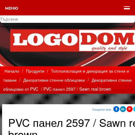
МЕНЮ
Начало
/
Продукти
/
Топлоизолация и декорация за стени и
тавани
/
Декоративни стенни облицовки
/
Декоративни стенни
облицовки от PVC
/ PVC панел 2597 / Sawn real brown
Сподели във:
PVC панел 2597 / Sawn r
brown