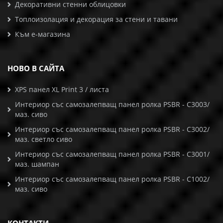
Декоративни стенни облицовки
Топлоизолация и декорация за стени и тавани
Към е-магазина
НОВО В САЙТА
XPS панел XL Print 3 / листа
Интериор със самозалепващ панел ролка PSBR - C3003/
маз. сиво
Интериор със самозалепващ панел ролка PSBR - C3002/
маз. светло сиво
Интериор със самозалепващ панел ролка PSBR - C3001/
маз. шампан
Интериор със самозалепващ панел ролка PSBR - C1002/
маз. сиво