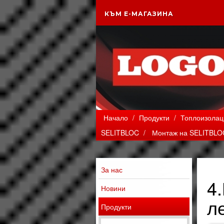
КЪМ Е-МАГАЗИНА
Начало
/
Продукти
/
Топлоизолац
SELITBLOC
/
Монтаж на SELITBLOC
За нас
4
Новини
л
Продукти