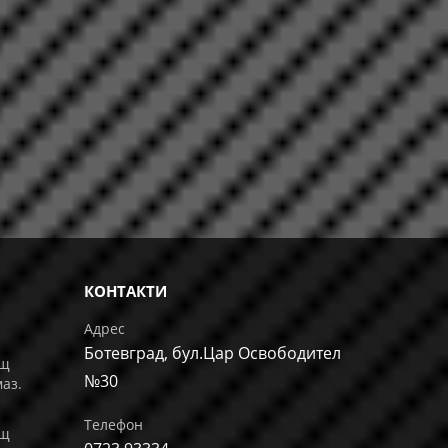
КОНТАКТИ
Адрес
Ботевград, бул.Цар Освободител
ащ
№30
маз.
Телефон
ащ