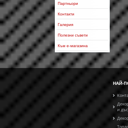
Партньори
Контакти
Галерия
Полезни съвети
Към е-магазина
НАЙ-П
Конт
Деко
и дъ
Деко
Топл