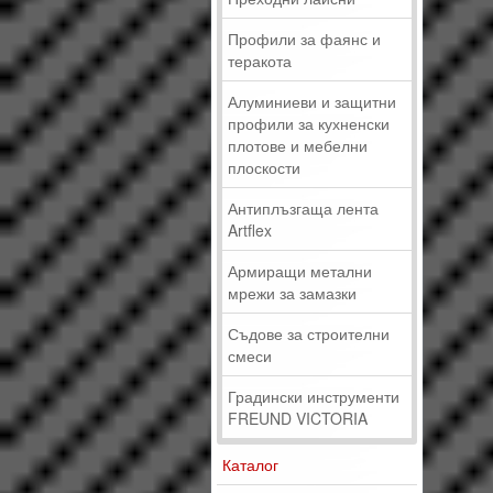
Профили за фаянс и
теракота
Алуминиеви и защитни
профили за кухненски
плотове и мебелни
плоскости
Антиплъзгаща лента
Artflex
Армиращи метални
мрежи за замазки
Съдове за строителни
смеси
Градински инструменти
FREUND VICTORIA
Каталог