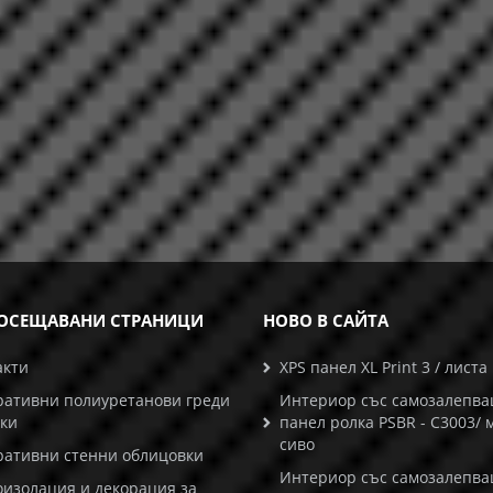
ОСЕЩАВАНИ СТРАНИЦИ
НОВО В САЙТА
акти
XPS панел XL Print 3 / листа
ративни полиуретанови греди
Интериор със самозалепв
ски
панел ролка PSBR - C3003/ 
сиво
ративни стенни облицовки
Интериор със самозалепв
оизолация и декорация за