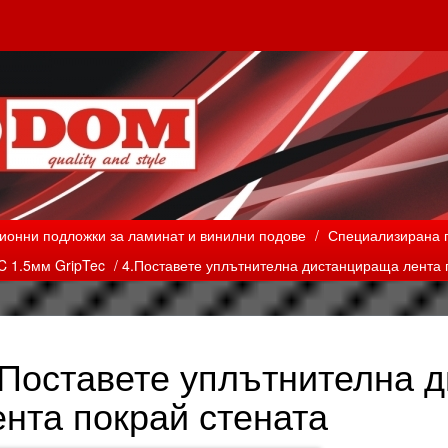
ионни подложки за ламинат и винилни подове
/
Специализирана п
 1.5мм GripTec
/ 4.Поставете уплътнителна дистанцираща лента 
.Поставете уплътнителна 
ента покрай стената