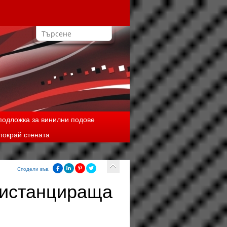
одложка за винилни подове
покрай стената
Сподели във:
дистанцираща