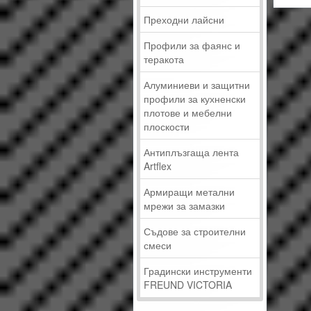
Преходни лайсни
Профили за фаянс и
теракота
Алуминиеви и защитни
профили за кухненски
плотове и мебелни
плоскости
Антиплъзгаща лента
Artflex
Армиращи метални
мрежи за замазки
Съдове за строителни
смеси
Градински инструменти
FREUND VICTORIA