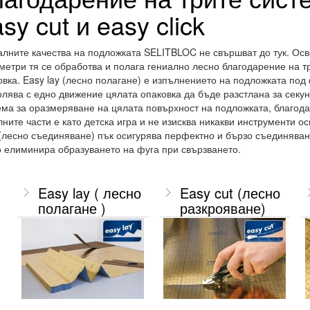
sy cut и easy click
алните качества на подложката SELITBLOC не свършват до тук. Осв
метри тя се обработва и полага гениално лесно благодарение на т
овка. Easy lay (лесно полагане) е изпълнението на подложката под
олява с едно движение цялата опаковка да бъде разстлана за секунд
ема за оразмеряване на цялата повърхност на подложката, благода
лните части е като детска игра и не изисква никакви инструменти о
k (лесно съединяване) пък осигурява перфектно и бързо съединяван
о елиминира образуването на фуга при свързването.
Easy lay ( лесно
Easy cut (лесно
полагане )
разкрояване)