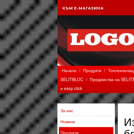
КЪМ Е-МАГАЗИНА
Начало
/
Продукти
/
Топлоизолац
SELITBLOC
/
Предимства на SELIT
и easy click
За нас
И
Новини
бл
Продукти