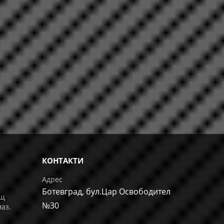
КОНТАКТИ
Адрес
Ботевград, бул.Цар Освободител
ащ
№30
маз.