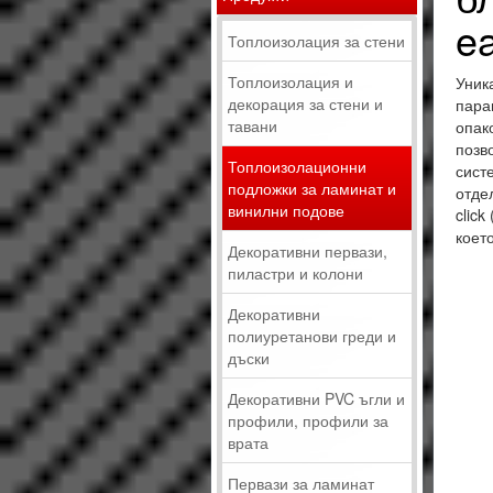
ea
Топлоизолация за стени
Топлоизолация и
Уник
декорация за стени и
пара
тавани
опак
позв
Топлоизолационни
сист
подложки за ламинат и
отде
винилни подове
clic
коет
Декоративни первази,
пиластри и колони
Декоративни
полиуретанови греди и
дъски
Декоративни PVC ъгли и
профили, профили за
врата
Первази за ламинат