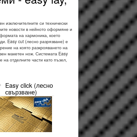
ен изключителните си технически
рите новости в нейното оформяне и
 формата на хармоника, което
и. Easy cut (лесно разрязване) е
рение на която разкрояването на
свен макетен нож. Системата Easy
е на отделните части като пъзел,
Easy click (лесно
свързване)