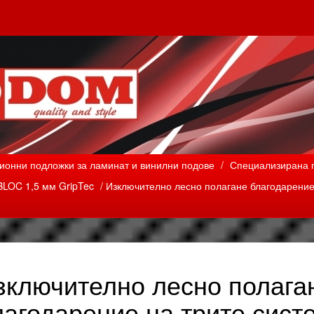
ионни подложки за ламинат и винилни подове
/
Специализирана п
BLOC 1,5 мм GripTec
/ Изключително лесно полагане благодарение н
зключително лесно полага
агодарение на трите систем