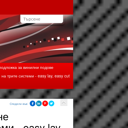
одложка за винилни подове
а трите системи - easy lay, easy cut
Сподели във:
не
и - easy lay,