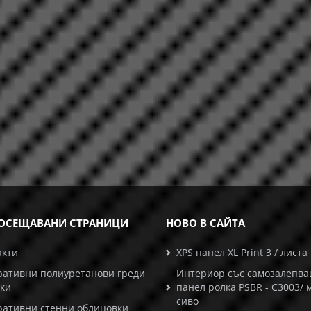
ОСЕЩАВАНИ СТРАНИЦИ
НОВО В САЙТА
акти
XPS панел XL Print 3 / листа
ративни полиуретанови греди
Интериор със самозалепв
ски
панел ролка PSBR - C3003/ 
сиво
ративни стенни облицовки