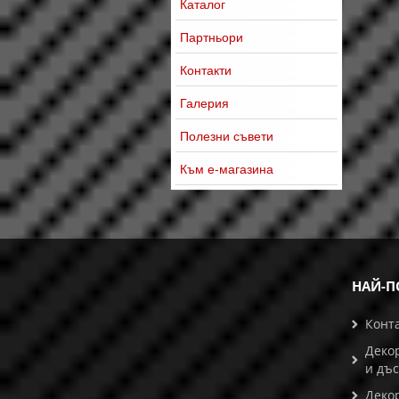
Каталог
Партньори
Контакти
Галерия
Полезни съвети
Към е-магазина
НАЙ-П
Конт
Деко
и дъ
Деко